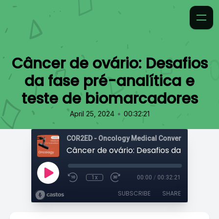
Câncer de ovário: Desafios
da fase pré-analítica e
teste de biomarcadores
•
April 25, 2024
00:32:21
COR2ED - Oncology Medical Conversation
1x
00:00
/
00:32:21
SUBSCRIBE
SHARE