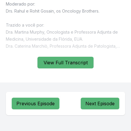
View Full Transcript
Previous Episode
Next Episode