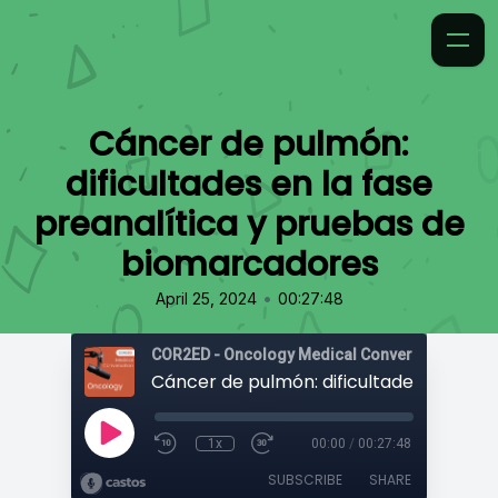
Cáncer de pulmón:
dificultades en la fase
preanalítica y pruebas de
biomarcadores
•
April 25, 2024
00:27:48
COR2ED - Oncology Medical Conversation
1x
00:00
/
00:27:48
SUBSCRIBE
SHARE