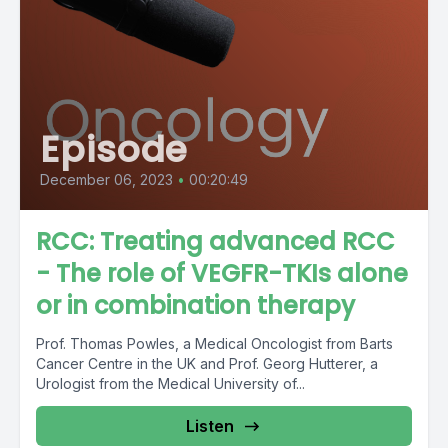
Episode
December 06, 2023
•
00:20:49
RCC: Treating advanced RCC
- The role of VEGFR-TKIs alone
or in combination therapy
Prof. Thomas Powles, a Medical Oncologist from Barts
Cancer Centre in the UK and Prof. Georg Hutterer, a
Urologist from the Medical University of...
Listen